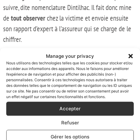
suivre, dite nomenclature Dintilhac. Il fait donc mine
de
tout observer
chez la victime et envoie ensuite
son rapport d’expert à l’assureur qui se charge de le
chiffrer.
En tant que victime, vous aurez la sensation que son
Manage your privacy
Nous utilisons des technologies telles que les cookies pour stocker et/ou
travail,
objectif et sérieux, a réparé le préjudice subi.
accéder aux informations des appareils. Nous le faisons pour améliorer
l’expérience de navigation et pour afficher des publicités (non-)
personnalisées. Consentir à ces technologies nous autorisera à traiter
des données telles que le comportement de navigation ou les ID uniques
sur ce site. Ne pas consentir ou de retirer son consentement peut avoir
Alors que l’incidence professionnelle
un effet négatif sur certaines fonctionnalités et fonctions.
est très subjective !
Accepter
Sauf que le poste
d’incidence professionnelle
est en
Refuser
fait l’un des plus subjectifs de toute cette
Gérer les options