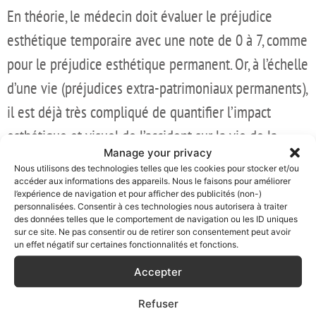
En théorie, le médecin doit évaluer le préjudice
esthétique temporaire avec une note de 0 à 7, comme
pour le préjudice esthétique permanent. Or, à l’échelle
d’une vie (préjudices extra-patrimoniaux permanents),
il est déjà très compliqué de quantifier l’impact
esthétique et visuel de l’accident sur la vie de la
Manage your privacy
victime.
Nous utilisons des technologies telles que les cookies pour stocker et/ou
accéder aux informations des appareils. Nous le faisons pour améliorer
Se déplacer en fauteuil roulant est dommageable,
l’expérience de navigation et pour afficher des publicités (non-)
personnalisées. Consentir à ces technologies nous autorisera à traiter
cela affecte ses conditions d’existence, son projet de
des données telles que le comportement de navigation ou les ID uniques
sur ce site. Ne pas consentir ou de retirer son consentement peut avoir
vie, ses actes de la vie courante, sa pratique d’un
un effet négatif sur certaines fonctionnalités et fonctions.
sport, etc. Mais là encore, chaque affectation sera
Accepter
indemnisée pour un chef de préjudice différent.
Refuser
L’esthétique vient en dernier et, s’il est indemnisable,