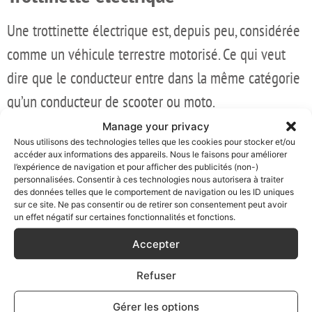
Une trottinette électrique est, depuis peu, considérée
comme un véhicule terrestre motorisé. Ce qui veut
dire que le conducteur entre dans la même catégorie
qu’un conducteur de scooter ou moto.
Manage your privacy
Moto, scooter, voiture, camion
Nous utilisons des technologies telles que les cookies pour stocker et/ou
accéder aux informations des appareils. Nous le faisons pour améliorer
l’expérience de navigation et pour afficher des publicités (non-)
Vous vous trouviez dans un véhicule en
personnalisées. Consentir à ces technologies nous autorisera à traiter
stationnement ou en mouvement au moment de
des données telles que le comportement de navigation ou les ID uniques
sur ce site. Ne pas consentir ou de retirer son consentement peut avoir
l’accident : c’est la même chose. Ici aussi, la loi
un effet négatif sur certaines fonctionnalités et fonctions.
Badinter prend en charge ce type de cas dès lors que
Accepter
les circonstances de l’accident concernent une voie
Refuser
publique ouverte à la circulation.
Gérer les options