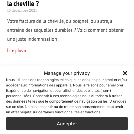
la cheville ?
10 décembre 2021
Votre fracture de la cheville, du poignet, ou autre, a
entraîné des séquelles durables ? Voici comment obtenir
une juste indemnisation .
Lire plus »
Le rôle de l’avocat après un traumatisme
Manage your privacy
crânien grave
Nous utilisons des technologies telles que les cookies pour stocker et/ou
5 décembre 2021
accéder aux informations des appareils. Nous le faisons pour améliorer
l’expérience de navigation et pour afficher des publicités (non-)
Vous cherchez un avocat du dommage corporel à Paris :
personnalisées. Consentir à ces technologies nous autorisera à traiter
des données telles que le comportement de navigation ou les ID uniques
voilà comment se passe le premier rdv et comment bien
sur ce site. Ne pas consentir ou de retirer son consentement peut avoir
un effet négatif sur certaines fonctionnalités et fonctions.
le préparer (documents, questions…).
Accepter
Lire plus »