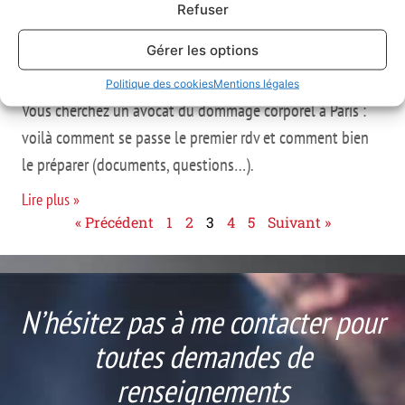
Refuser
Avocat du dommage corporel à Paris :
Gérer les options
préparez votre premier rendez-vous
5 décembre 2021
Politique des cookies
Mentions légales
Vous cherchez un avocat du dommage corporel à Paris :
voilà comment se passe le premier rdv et comment bien
le préparer (documents, questions…).
Lire plus »
« Précédent
1
2
3
4
5
Suivant »
N’hésitez pas à me contacter pour
toutes demandes de
renseignements