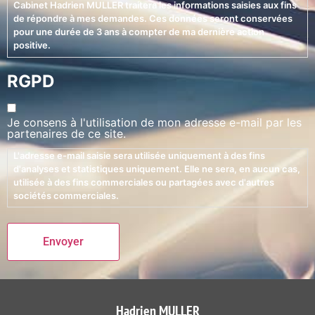
Cabinet Hadrien MULLER traitera les informations saisies aux fins
de répondre à mes demandes. Ces données seront conservées
pour une durée de 3 ans à compter de ma dernière action
positive.
RGPD
Je consens à l'utilisation de mon adresse e-mail par les
partenaires de ce site.
L'adresse e-mail saisie sera utilisée uniquement à des fins
d'analyses et statistiques uniquement. Elle ne sera, en aucun cas,
utilisée à des fins commerciales ou partagées avec d'autres
sociétés commerciales.
Alternative:
Hadrien MULLER​