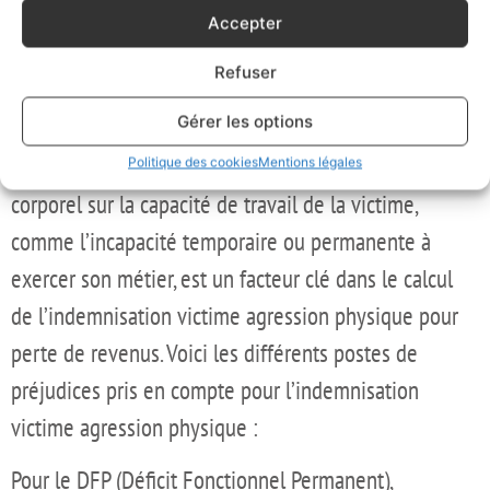
l’indemnisation est déterminée individuellement.
Accepter
Pour une indemnisation victime agression physique,
Refuser
l’âge et la situation personnelle de la victime
Gérer les options
influencent significativement le montant de
l’indemnisation. De même, l’impact du préjudice
Politique des cookies
Mentions légales
corporel sur la capacité de travail de la victime,
comme l’incapacité temporaire ou permanente à
exercer son métier, est un facteur clé dans le calcul
de l’indemnisation victime agression physique pour
perte de revenus. Voici les différents postes de
préjudices pris en compte pour l’indemnisation
victime agression physique :
Pour le DFP (Déficit Fonctionnel Permanent),