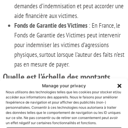
demandes d’indemnisation et peut accorder une
aide financière aux victimes.
Fonds de Garantie des Victimes
: En France, le
Fonds de Garantie des Victimes peut intervenir
pour indemniser les victimes d’agressions
physiques, surtout lorsque l’auteur des faits n’est
pas en mesure de payer.
Quelle est l’échelle des montants
d’indemnisation applicables après
Manage your privacy
Nous utilisons des technologies telles que les cookies pour stocker et/ou
une agression ?
accéder aux informations des appareils. Nous le faisons pour améliorer
l’expérience de navigation et pour afficher des publicités (non-)
personnalisées. Consentir à ces technologies nous autorisera à traiter
Concernant les barèmes pour l’indemnisation victime
des données telles que le comportement de navigation ou les ID uniques
sur ce site. Ne pas consentir ou de retirer son consentement peut avoir
agression physique, il est important de noter que
un effet négatif sur certaines fonctionnalités et fonctions.