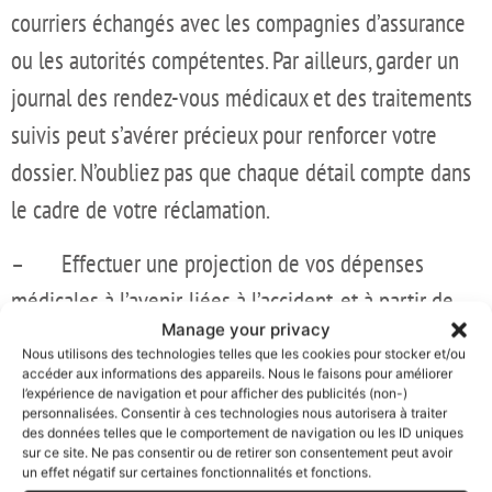
courriers échangés avec les compagnies d’assurance
ou les autorités compétentes. Par ailleurs, garder un
journal des rendez-vous médicaux et des traitements
suivis peut s’avérer précieux pour renforcer votre
dossier. N’oubliez pas que chaque détail compte dans
le cadre de votre réclamation.
– Effectuer une projection de vos dépenses
médicales à l’avenir, liées à l’accident, et à partir de
Manage your privacy
votre la consolidation de votre état de santé ;
Nous utilisons des technologies telles que les cookies pour stocker et/ou
accéder aux informations des appareils. Nous le faisons pour améliorer
Cela viendra enfin s’ajouter au rapport d’expertise
l’expérience de navigation et pour afficher des publicités (non-)
personnalisées. Consentir à ces technologies nous autorisera à traiter
médicale. Votre examen par un expert médical (et,
des données telles que le comportement de navigation ou les ID uniques
sur ce site. Ne pas consentir ou de retirer son consentement peut avoir
idéalement, votre médecin-conseil) devrait apporter
un effet négatif sur certaines fonctionnalités et fonctions.