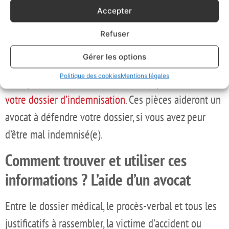
le complément d’informations nécessaires à votre
Accepter
dossier. C’est là que l’on évalue la gravité de tous vos
Refuser
préjudices, avant de les transmettre à l’assureur pour
les chiffrer.
Gérer les options
Politique des cookies
Mentions légales
Vous pouvez consulter
ici la liste des pièces utiles à
votre dossier d’indemnisation
. Ces pièces aideront un
avocat à défendre votre dossier, si vous avez peur
d’être mal indemnisé(e).
Comment trouver et utiliser ces
informations ? L’aide d’un avocat
Entre le dossier médical, le procès-verbal et tous les
justificatifs à rassembler, la victime d’accident ou